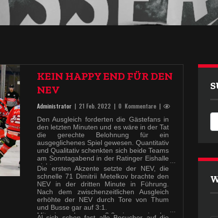
KEIN HAPPY END FÜR DEN
S
NEV
Administrator
|
21 Feb. 2022
| 0 Kommentare |
Den Ausgleich forderten die Gästefans in
den letzten Minuten und es wäre in der Tat
die gerechte Belohnung für ein
ausgeglichenes Spiel gewesen. Quantitativ
und Qualitativ schenkten sich beide Teams
am Sonntagabend in der Ratinger Eishalle
nichts.
Die ersten Akzente setzte der NEV, die
schnelle 71 Dimitrii Metelkov brachte den
W
NEV in der dritten Minute in Führung.
Nach dem zwischenzeitlichen Ausgleich
erhöhte der NEV durch Tore von Thum
und Busse gar auf 3:1.
Mit einem knappen 3:2 ging es in das
Al sich schon fast alle Besucher auf die