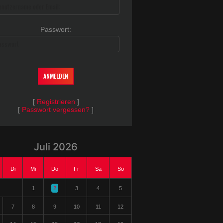
Passwort:
Passwort
[
Registrieren
]
[
Passwort vergessen?
]
Juli 2026
Di
Mi
Do
Fr
Sa
So
1
2
3
4
5
7
8
9
10
11
12