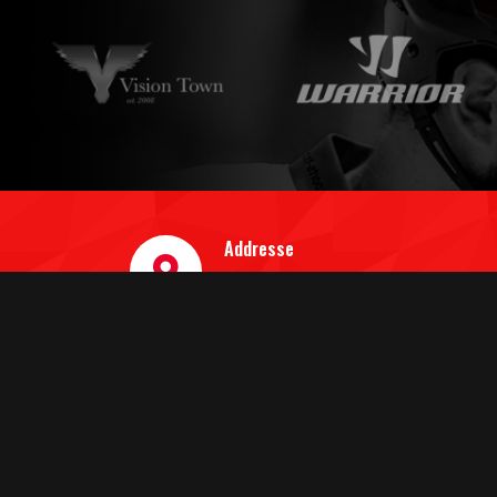
Addresse
Jakob-Koch-Str. 1
41466 Neuss
QUICK LINKS