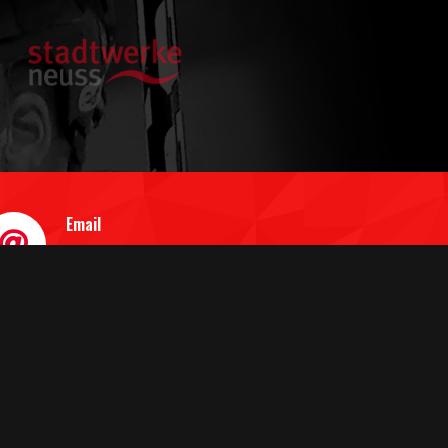
Email
info@neusserev.de
WIR SIND GEÖFFNET
TERMINE NACH VEREINBARUNG PER EMAIL