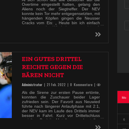
letzte Drittel, die 200 Besucher am
Overtime eingestellt hatten, gelang den
Sandbach erlebten kurz nach Drittelbeginn
Aliens noch der Siegtreffer. Der NEV
des 3:3, bei dem Markus Endress im
konnte kein Tor mehr entgegensetzten, mit
Neusser Gehäuse machtlos war.
hängenden Köpfen gingen die Neusser
Cracks vom Eis: „ Heute bin ich einfach
nur enttäuscht. Wir haben gut gekämpft
und uns leider nicht belohnt. Dieses Spiel
hätten wir gewinnen müssen!“, so Coach
Geisler nach dem Spiel.
Ein Sieg am kommenden Mittwoch in
Dortmund beim Nachholspiel könnte diese
Enttäuschung mit Sicherheit schmälern!
EIN GUTES DRITTEL
REICHTE GEGEN DIE
BÄREN NICHT
Administrator
|
21 Feb. 2022
| 0 Kommentare |
Als die Sirene zur ersten Pause ertönte,
konnten die Zuschauer beider Lager
Mo
zufrieden sein. Der Favorit aus Neuwied
führte nach längerer Anlaufphase mit 2:1,
der NEV kam im Laufe des Drittels immer
besser in Fahrt. Kurz vor Drittelschluss
6
erzielte Dmitrii Metelkov nach tollen
Pässen von Max Stein und Lazar Pejcic