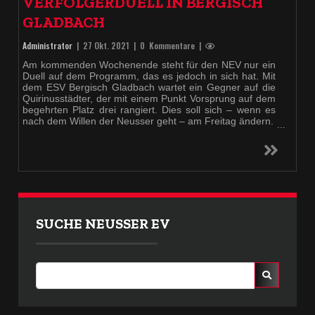
VERFOLGERDUELL IN BERGISCH
GLADBACH
Administrator
|
27 Okt. 2021
| 0 Kommentare |
Am kommenden Wochenende steht für den NEV nur ein
Duell auf dem Programm, das es jedoch in sich hat. Mit
dem ESV Bergisch Gladbach wartet ein Gegner auf die
Quirinusstädter, der mit einem Punkt Vorsprung auf dem
begehrten Platz drei rangiert. Dies soll sich – wenn es
nach dem Willen der Neusser geht – am Freitag ändern.
RealStars liegen voll im Soll
Mit dem Saisonauftakt kann unser Gegner zufrieden
sein. Nach den ersten vier Spielen belegt die
Mannschaft aus dem Rheinisch-Bergischen Kreis mit
sieben Punkten den dritten Platz. Neben Siegen über
den EC Bergisch Land und den EHC Troisdorf sorgte
man insbesondere mit einem Punktgewinn über die
SUCHE NEUSSER EV
Ratinger Ice Aliens für Aufsehen, die man ins
Penaltyschießen zwang (Endstand: 4:5 n.P.).„Die
RealStars sind bislang die positive Überraschung in
unserer Gruppe, das wird am Freitag eine harte
Nummer“, weiß Sebastian Geisler um die
Herausforderung, die seinem Team bevorsteht. Der
Neusser Trainer erwartet einen lauf- und kampfstarken
Gegner, und ein Duo, das besondere Aufmerksamkeit
der Defensive verdient: Der neu verpflichtete US-