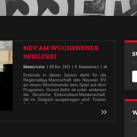
NEV AM WOCHENENDE
S
SPIELFREI
Administrator
|
08 Dez. 2021
| 0 Kommentare |
Erstmals in dieser Saison steht für die
Regionalliga-Mannschaft des Neusser EV
an einem Wochenende kein Spiel auf dem
Programm. Grund dafür ist unter anderem
die Deutsche Eiskunstlauf-Meisterschaft,
die im Südpark ausgetragen wird. Trainer
Sebastian Geisler und sein Team nutzen
die Spielpause auch zur Analyse des
W
schwachen Auftritts gegen die Ratinger Ice
Aliens.
Nicht mehr mit dabei ist Stürmer Thorben
Beeg, der den Verein auf eigenen Wunsch
verlässt.