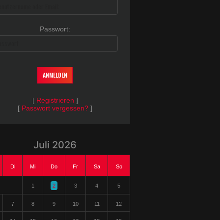
Passwort:
Passwort
[
Registrieren
]
[
Passwort vergessen?
]
Juli 2026
Di
Mi
Do
Fr
Sa
So
1
2
3
4
5
7
8
9
10
11
12