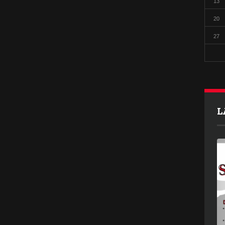
13
20
27
L