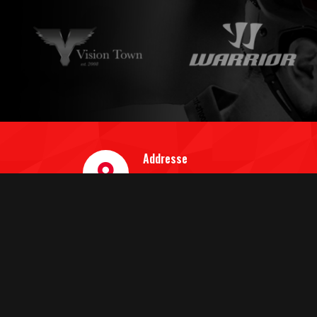
Addresse
Jakob-Koch-Str. 1
41466 Neuss
QUICK LINKS