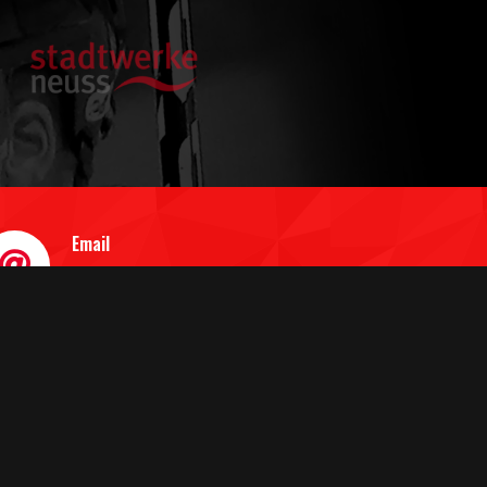
Email
info@neusserev.de
WIR SIND GEÖFFNET
TERMINE NACH VEREINBARUNG PER EMAIL