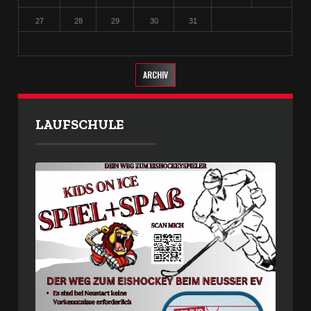
27
28
29
30
31
ARCHIV
LAUFSCHULE