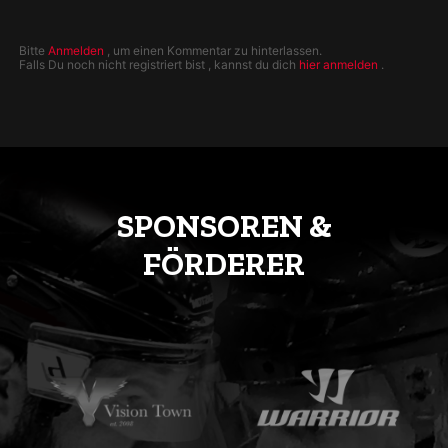
Bitte
Anmelden
, um einen Kommentar zu hinterlassen.
Falls Du noch nicht registriert bist , kannst du dich
hier anmelden
.
SPONSOREN &
FÖRDERER