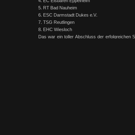
4. EC Eisbären Eppelheim
5. RT Bad Nauheim
6. ESC Darmstadt Dukes e.V.
7. TSG Reutlingen
8. EHC Wiesloch
Das war ein toller Abschluss der erfolgreichen
Team aus Krefeld geschlagen geben musste.
Herzlichen Glückwunsch
an das gesamte Team der U11 für einen tollen S