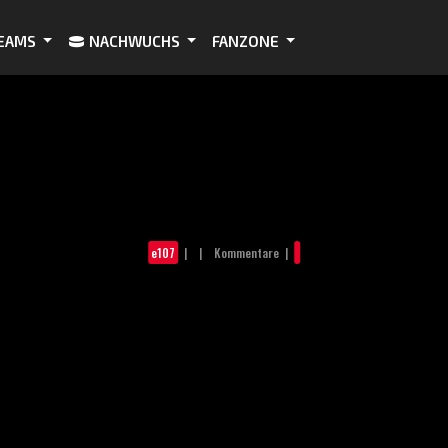
EAMS
NACHWUCHS
FANZONE
e107
| | Kommentare |