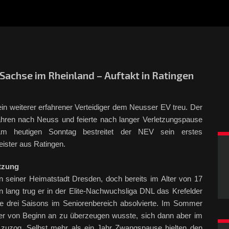
 Sachse im Rheinland – Auftakt in Ratingen
ein weiterer erfahrener Verteidiger dem Neusser EV treu. Der
ahren nach Neuss und feierte nach langer Verletzungspause
Am heutigen Sonntag bestreitet der NEV sein erstes
eister aus Ratingen.
tzung
n seiner Heimatstadt Dresden, doch bereits im Alter von 17
en lang trug er in der Elite-Nachwuchsliga DNL das Krefelder
ere drei Saisons im Seniorenbereich absolvierte. Im Sommer
er von Beginn an zu überzeugen wusste, sich dann aber im
zuzog. Selbst mehr als ein Jahr Zwangspause hielten den