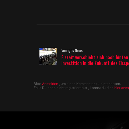
Vorriges News
Eiszeit verschiebt sich nach hinten
Investition in die Zukunft des Eissp
Bitte
Anmelden
, um einen Kommentar zu hinterlassen.
Falls Du noch nicht registriert bist , kannst du dich
hier anm