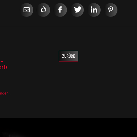
ZURÜCK
 –
orts
elden
.