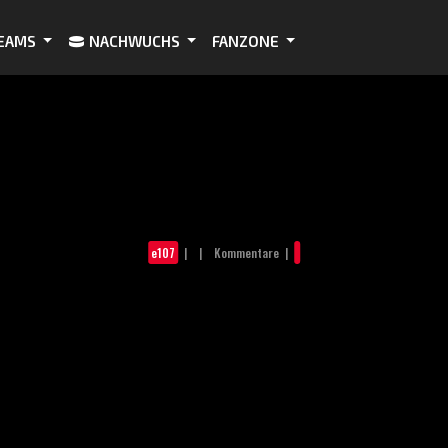
EAMS
NACHWUCHS
FANZONE
e107
| | Kommentare |