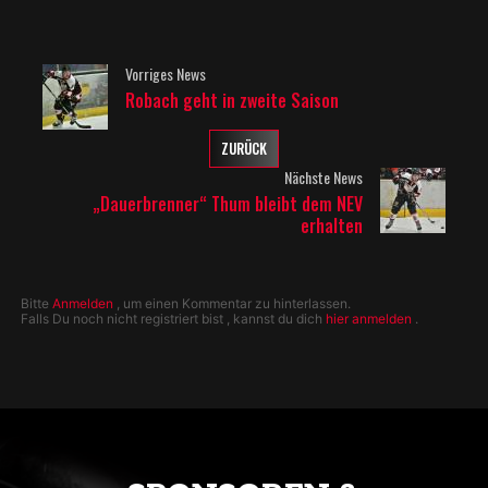
Vorriges News
Robach geht in zweite Saison
ZURÜCK
Nächste News
„Dauerbrenner“ Thum bleibt dem NEV
erhalten
Bitte
Anmelden
, um einen Kommentar zu hinterlassen.
Falls Du noch nicht registriert bist , kannst du dich
hier anmelden
.